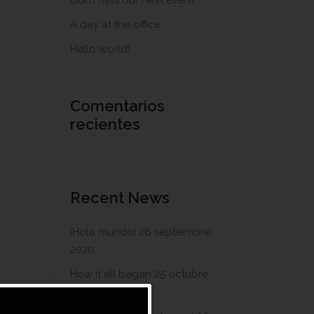
Don’t miss our next event
A day at the office
Hello world!
Comentarios
recientes
Recent News
¡Hola mundo!
26 septiembre,
2020
How it all began
25 octubre,
2019