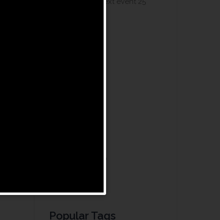
Don’t miss our next event
25
octubre, 2019
Categories
Sin categoría
work
Archives
septiembre 2020
octubre 2019
Popular Tags