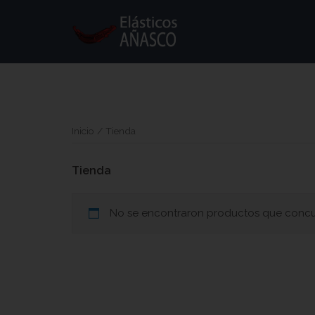
Skip
to
content
Inicio
/ Tienda
Tienda
No se encontraron productos que concu